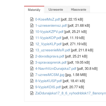
Uznesenie
Hlasovanie
Materiály
0-KoselMsZ.pdf
[pdf, 22.15 kB]
1-uzneseniemsz.pdf
[pdf, 21.68 kB]
10-VypisKZPV.pdf
[pdf, 25.21 kB]
11-VypisKOP.pdf
[pdf, 11.19 kB]
12_VypisKLP.pdf
[pdf, 271.19 kB]
13_uznesenieMsR.pdf
[pdf, 211.8 kB]
2-dovodsprava.pdf
[pdf, 25.21 kB]
3-spravaoprerok.pdf
[pdf, 19.05 kB]
4-NavrhVznDunajska7.pdf
[pdf, 30.8 kB]
7-uznesMCSM.jpg
[jpg, 1.58 MB]
8-VypisKUSP.pdf
[pdf, 18.41 kB]
9-VypisKDIS.pdf
[pdf, 20.77 kB]
ZaDdunajska17_8_6_vyhodnblok17_8anony