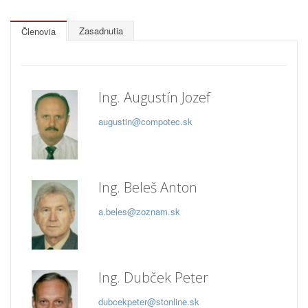
Zasadnutia
Členovia
Ing. Augustín Jozef
augustin@compotec.sk
Ing. Beleš Anton
a.beles@zoznam.sk
Ing. Dubček Peter
dubcekpeter@stonline.sk