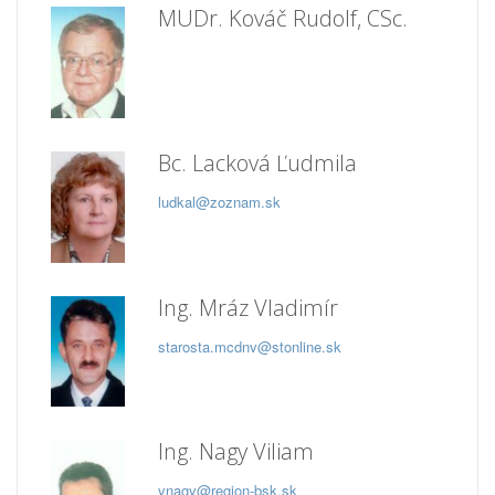
MUDr. Kováč Rudolf, CSc.
Bc. Lacková Ľudmila
ludkal@zoznam.sk
Ing. Mráz Vladimír
starosta.mcdnv@stonline.sk
Ing. Nagy Viliam
vnagy@region-bsk.sk