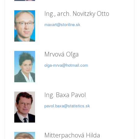
Ing., arch. Novitzky Otto
maxart@stonline.sk
Mrvová Oľga
olga-mrva@hotmail.com
Ing. Baxa Pavol
pavol.baxa@statistics.sk
Mitterpachová Hilda