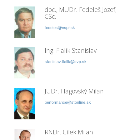
doc., MUDr. Fedeleš Jozef,
CSc.
fedeles@nspr.sk
Ing. Fialík Stanislav
stanislav.fialik@svp.sk
JUDr. Hagovský Milan
performance@stonline.sk
RNDr. Cílek Milan