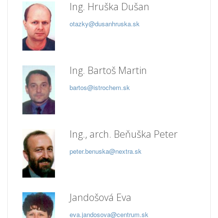
Ing. Hruška Dušan
otazky@dusanhruska.sk
Ing. Bartoš Martin
bartos@istrochem.sk
Ing., arch. Beňuška Peter
peter.benuska@nextra.sk
Jandošová Eva
eva.jandosova@centrum.sk