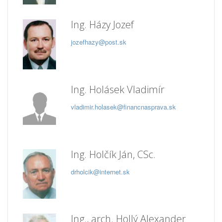
Ing. Házy Jozef
jozefhazy@post.sk
Ing. Holásek Vladimír
vladimir.holasek@financnasprava.sk
Ing. Holčík Ján, CSc.
drholcik@internet.sk
Ing., arch. Hollý Alexander