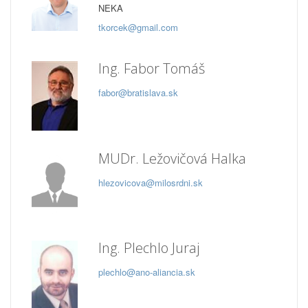
NEKA
tkorcek@gmail.com
Ing. Fabor Tomáš
fabor@bratislava.sk
MUDr. Ležovičová Halka
hlezovicova@milosrdni.sk
Ing. Plechlo Juraj
plechlo@ano-aliancia.sk