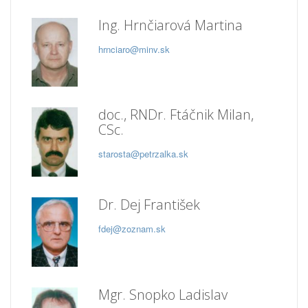
Ing. Hrnčiarová Martina
hrnciaro@minv.sk
doc., RNDr. Ftáčnik Milan,
CSc.
starosta@petrzalka.sk
Dr. Dej František
fdej@zoznam.sk
Mgr. Snopko Ladislav