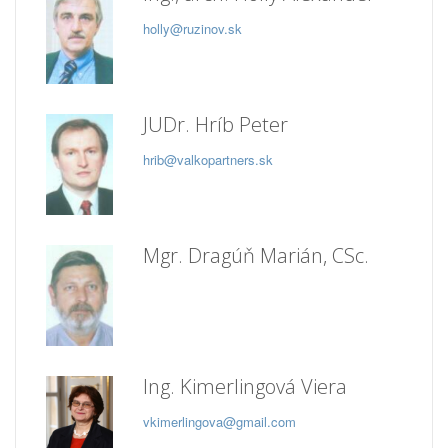
holly@ruzinov.sk
JUDr. Hríb Peter
hrib@valkopartners.sk
Mgr. Dragúň Marián, CSc.
Ing. Kimerlingová Viera
vkimerlingova@gmail.com