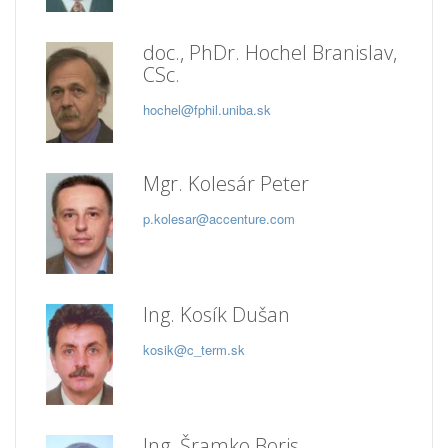
doc., PhDr. Hochel Branislav,
CSc.
hochel@fphil.uniba.sk
Mgr. Kolesár Peter
p.kolesar@accenture.com
Ing. Kosík Dušan
kosik@c_term.sk
Ing. Šramko Boris