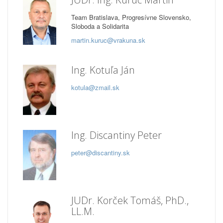
Team Bratislava, Progresívne Slovensko,
Sloboda a Solidarita
martin.kuruc@vrakuna.sk
Ing. Kotuľa Ján
kotula@zmail.sk
Ing. Discantiny Peter
peter@discantiny.sk
JUDr. Korček Tomáš, PhD.,
LL.M.