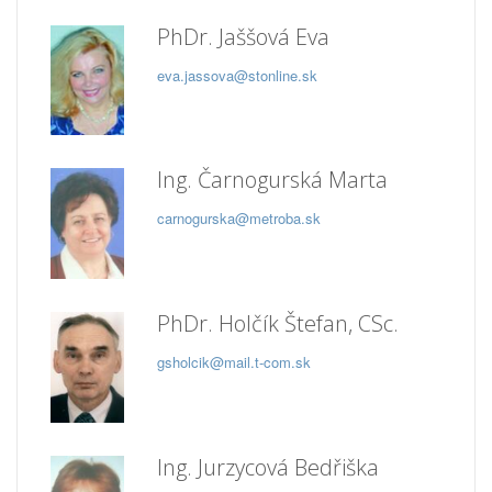
PhDr. Jaššová Eva
eva.jassova@stonline.sk
Ing. Čarnogurská Marta
carnogurska@metroba.sk
PhDr. Holčík Štefan, CSc.
gsholcik@mail.t-com.sk
Ing. Jurzycová Bedřiška