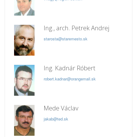
Ing., arch. Petrek Andrej
starosta@staremesto.sk
Ing. Kadnár Róbert
robert.kadnar@orangemail.sk
Mede Václav
jakab@ted.sk