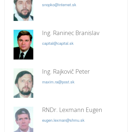
snopko@internet.sk
Ing. Raninec Branislav
capital@capital.sk
Ing. Rajkovič Peter
maxim.ra@post.sk
RNDr. Lexmann Eugen
eugen.lexman@shmu.sk