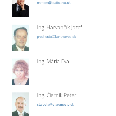
namcm@bratislava.sk
Ing. Harvančík Jozef
prednosta@karlovaves.sk
Ing. Mária Eva
Ing. Čiernik Peter
starosta@staremesto.sk