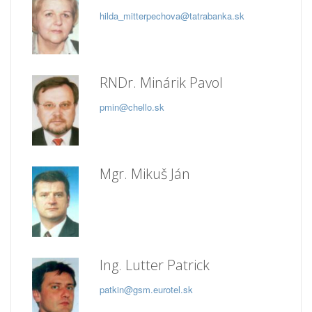
hilda_mitterpechova@tatrabanka.sk
RNDr. Minárik Pavol
pmin@chello.sk
Mgr. Mikuš Ján
Ing. Lutter Patrick
patkin@gsm.eurotel.sk