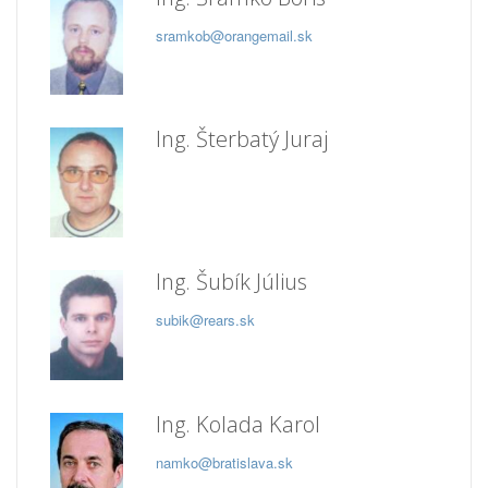
sramkob@orangemail.sk
Ing. Šterbatý Juraj
Ing. Šubík Július
subik@rears.sk
Ing. Kolada Karol
namko@bratislava.sk