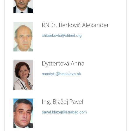
RNDr. Berkovič Alexander
chiberkovic@chinet.org
Dyttertová Anna
namdytt@bratislava.sk
Ing. Blažej Pavel
pavel.blazej@strabag.com