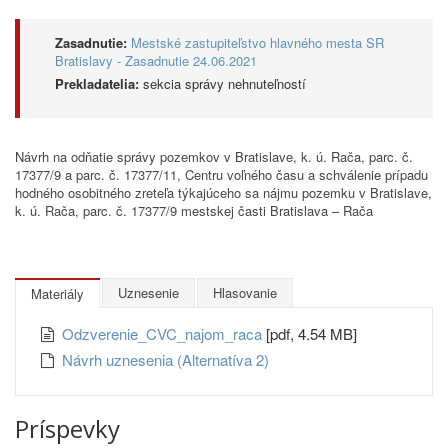
Zasadnutie:
Mestské zastupiteľstvo hlavného mesta SR
Bratislavy - Zasadnutie 24.06.2021
Prekladatelia:
sekcia správy nehnuteľností
Návrh na odňatie správy pozemkov v Bratislave, k. ú. Rača, parc. č.
17377/9 a parc. č. 17377/11, Centru voľného času a schválenie prípadu
hodného osobitného zreteľa týkajúceho sa nájmu pozemku v Bratislave,
k. ú. Rača, parc. č. 17377/9 mestskej časti Bratislava – Rača
Uznesenie
Hlasovanie
Materiály
Odzverenie_CVC_najom_raca
[pdf, 4.54 MB]
Návrh uznesenia (Alternatíva 2)
Príspevky