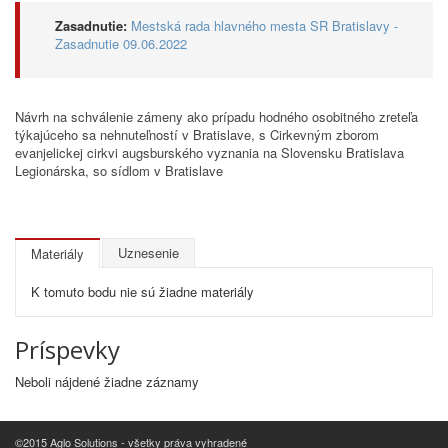
Zasadnutie:
Mestská rada hlavného mesta SR Bratislavy -
Zasadnutie 09.06.2022
Návrh na schválenie zámeny ako prípadu hodného osobitného zreteľa
týkajúceho sa nehnuteľností v Bratislave, s Cirkevným zborom
evanjelickej cirkvi augsburského vyznania na Slovensku Bratislava
Legionárska, so sídlom v Bratislave
Uznesenie
Materiály
K tomuto bodu nie sú žiadne materiály
Príspevky
Neboli nájdené žiadne záznamy
©2015 Aglo Solutions - všetky práva vyhradené