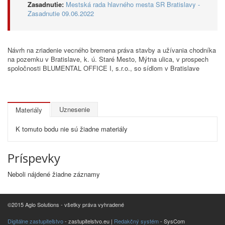
Zasadnutie:
Mestská rada hlavného mesta SR Bratislavy -
Zasadnutie 09.06.2022
Návrh na zriadenie vecného bremena práva stavby a užívania chodníka
na pozemku v Bratislave, k. ú. Staré Mesto, Mýtna ulica, v prospech
spoločnosti BLUMENTAL OFFICE I, s.r.o., so sídlom v Bratislave
Uznesenie
Materiály
K tomuto bodu nie sú žiadne materiály
Príspevky
Neboli nájdené žiadne záznamy
©2015 Aglo Solutions - všetky práva vyhradené
Digitálne zastupiteľstvo
- zastupitelstvo.eu |
Redakčný systém
- SysCom