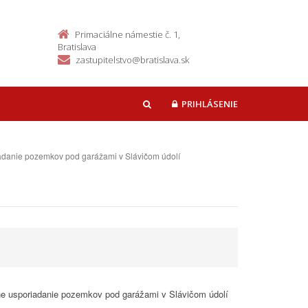
Primaciálne námestie č. 1,
Bratislava
zastupitelstvo@bratislava.sk
PRIHLÁSENIE
HĽADAŤ
riadanie pozemkov pod garážami v Slávičom údolí
vne usporiadanie pozemkov pod garážami v Slávičom údolí