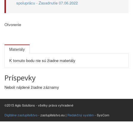
spoluprácu - Zasadnutie 07.06.2022
Otvorenie
Materiály
K tomuto bodu nie sú žiadne materiály
Príspevky
Neboli nájdené žiadne záznamy
©2015 Aglo Solutions - všetky práva vyhradené
Digitálne zastupiteľstvo
- zastupitelstvo.eu |
Redakčný systém
- SysCom