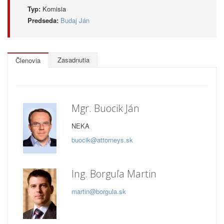
Typ:
Komisia
Predseda:
Budaj Ján
Zasadnutia
Členovia
Mgr. Buocik Ján
NEKA
buocik@attorneys.sk
Ing. Borguľa Martin
martin@borgula.sk