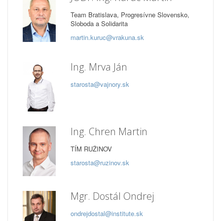
Team Bratislava, Progresívne Slovensko,
Sloboda a Solidarita
martin.kuruc@vrakuna.sk
Ing. Mrva Ján
starosta@vajnory.sk
Ing. Chren Martin
TÍM RUŽINOV
starosta@ruzinov.sk
Mgr. Dostál Ondrej
ondrejdostal@institute.sk