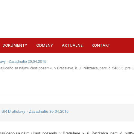
DOKUMENTY
ODMENY
AKTUALNE
KONTAKT
lavy - Zasadnutie 30.04.2015
úceho sa nájmu časti pozemku v Bratislave, k. ú. Petržalka, parc. č. 5485/5, pre O
 SR Bratislavy - Zasadnutie 30.04.2015
kajúceho sa nájmu časti pozemku v Bratislave, k. ú. Petržalka, parc. č. 5485