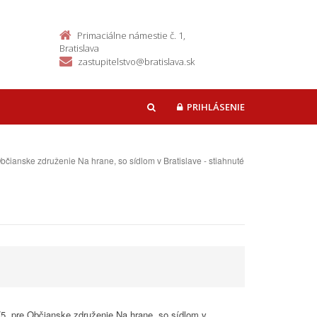
Primaciálne námestie č. 1,
Bratislava
zastupitelstvo@bratislava.sk
PRIHLÁSENIE
HĽADAŤ
bčianske združenie Na hrane, so sídlom v Bratislave - stiahnuté
/5, pre Občianske združenie Na hrane, so sídlom v