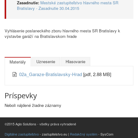
Zasadnutie:
Mestské zastupiteľstvo hlavného mesta SR
Bratislavy - Zasadnutie 30.04.2015
Vyhlásenie poslaneckého zboru hlavného mesta SR Bratislavy k
výstavbe garáží na Bratislavskom hrade
Uznesenie
Hlasovanie
Materiály
02a_Garaze-Bratislavsky-Hrad
[pdf, 2.88 MB]
Príspevky
Neboli nájdené žiadne záznamy
©2015 Aglo Solutions - všetky práva vyhradené
Digitálne zastupiteľstvo
- zastupitelstvo.eu |
Redakčný systém
- SysCom