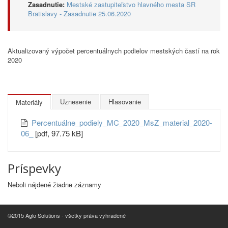
Zasadnutie:
Mestské zastupiteľstvo hlavného mesta SR
Bratislavy - Zasadnutie 25.06.2020
Aktualizovaný výpočet percentuálnych podielov mestských častí na rok
2020
Uznesenie
Hlasovanie
Materiály
Percentuálne_podiely_MC_2020_MsZ_material_2020-
06_
[pdf, 97.75 kB]
Príspevky
Neboli nájdené žiadne záznamy
©2015 Aglo Solutions - všetky práva vyhradené