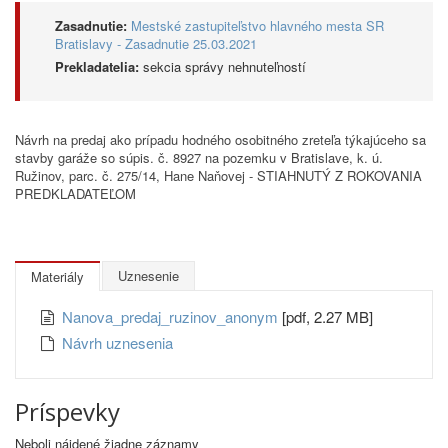
Zasadnutie:
Mestské zastupiteľstvo hlavného mesta SR
Bratislavy - Zasadnutie 25.03.2021
Prekladatelia:
sekcia správy nehnuteľností
Návrh na predaj ako prípadu hodného osobitného zreteľa týkajúceho sa
stavby garáže so súpis. č. 8927 na pozemku v Bratislave, k. ú.
Ružinov, parc. č. 275/14, Hane Naňovej - STIAHNUTÝ Z ROKOVANIA
PREDKLADATEĽOM
Uznesenie
Materiály
Nanova_predaj_ruzinov_anonym
[pdf, 2.27 MB]
Návrh uznesenia
Príspevky
Neboli nájdené žiadne záznamy