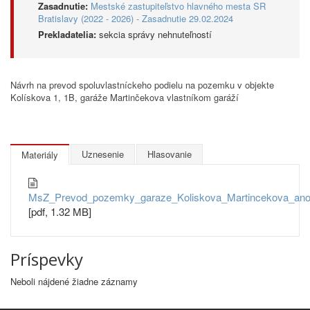
Zasadnutie:
Mestské zastupiteľstvo hlavného mesta SR
Bratislavy (2022 - 2026) - Zasadnutie 29.02.2024
Prekladatelia:
sekcia správy nehnuteľností
Návrh na prevod spoluvlastníckeho podielu na pozemku v objekte
Kolískova 1, 1B, garáže Martinčekova vlastníkom garáží
Uznesenie
Hlasovanie
Materiály
MsZ_Prevod_pozemky_garaze_Koliskova_Martincekova_an
[pdf, 1.32 MB]
Príspevky
Neboli nájdené žiadne záznamy