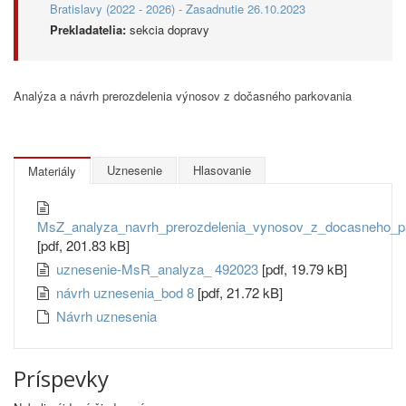
Bratislavy (2022 - 2026) - Zasadnutie 26.10.2023
Prekladatelia:
sekcia dopravy
Analýza a návrh prerozdelenia výnosov z dočasného parkovania
Uznesenie
Hlasovanie
Materiály
MsZ_analyza_navrh_prerozdelenia_vynosov_z_docasneho_p
[pdf, 201.83 kB]
uznesenie-MsR_analyza_ 492023
[pdf, 19.79 kB]
návrh uznesenia_bod 8
[pdf, 21.72 kB]
Návrh uznesenia
Príspevky