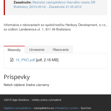
Zasadnutie:
Mestské zastupiteľstvo hlavného mesta SR
Bratislavy (2010-2014) - Zasadnutie 31.05.2012
Informácia o rokovaniach so spoločnosťou Henbury Development, s.r.o.,
so sídlom Landererova ul. 1, 811 09 Bratislava
Uznesenie
Hlasovanie
Materiály
14_PKO.pdf
[pdf, 2.16 MB]
Príspevky
Neboli nájdené žiadne záznamy
©2015 Aglo Solutions - všetky práva vyhradené
Digitálne zastupiteľstvo
- zastupitelstvo.eu |
Redakčný systém
- SysCom