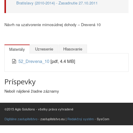
Bratislavy (2010-2014) - Zasadnutie 27.10.2011
Návrh na uzatvorenie mimosúdnej dohody – Drevená 10
Uznesenie
Hlasovanie
Materiály
52_Drevena_10
[pdf, 4.4 MB]
Príspevky
Neboli nájdené žiadne záznamy
©2015 Aglo Solutions - všetky práva vyhradené
Digitálne zastupiteľstvo
- zastupitelstvo.eu |
Redakčný systém
- SysCom