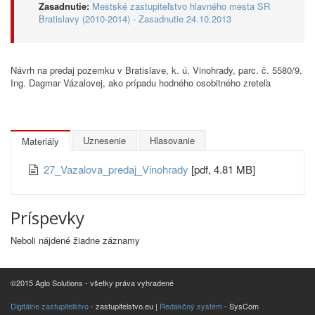
Zasadnutie:
Mestské zastupiteľstvo hlavného mesta SR
Bratislavy (2010-2014) - Zasadnutie 24.10.2013
Návrh na predaj pozemku v Bratislave, k. ú. Vinohrady, parc. č. 5580/9,
Ing. Dagmar Vázalovej, ako prípadu hodného osobitného zreteľa
Uznesenie
Hlasovanie
Materiály
27_Vazalova_predaj_Vinohrady
[pdf, 4.81 MB]
Príspevky
Neboli nájdené žiadne záznamy
©2015 Aglo Solutions - všetky práva vyhradené
Digitálne zastupiteľstvo
- zastupitelstvo.eu |
Redakčný systém
- SysCom