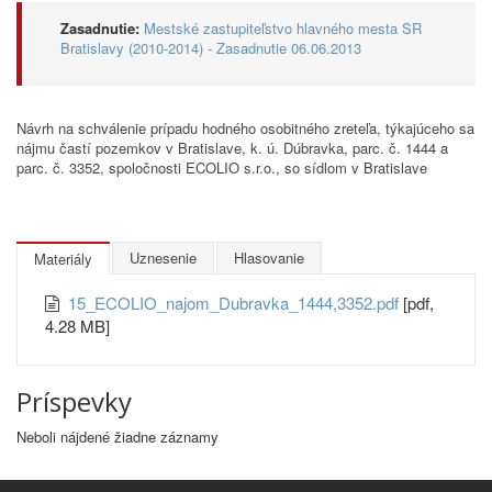
Zasadnutie:
Mestské zastupiteľstvo hlavného mesta SR
Bratislavy (2010-2014) - Zasadnutie 06.06.2013
Návrh na schválenie prípadu hodného osobitného zreteľa, týkajúceho sa
nájmu častí pozemkov v Bratislave, k. ú. Dúbravka, parc. č. 1444 a
parc. č. 3352, spoločnosti ECOLIO s.r.o., so sídlom v Bratislave
Uznesenie
Hlasovanie
Materiály
15_ECOLIO_najom_Dubravka_1444,3352.pdf
[pdf,
4.28 MB]
Príspevky
Neboli nájdené žiadne záznamy