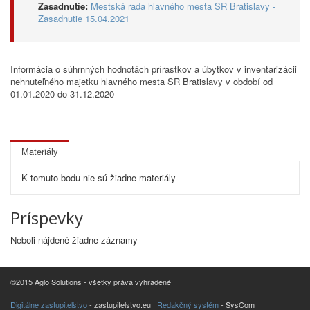
Zasadnutie:
Mestská rada hlavného mesta SR Bratislavy -
Zasadnutie 15.04.2021
Informácia o súhrnných hodnotách prírastkov a úbytkov v inventarizácii
nehnuteľného majetku hlavného mesta SR Bratislavy v období od
01.01.2020 do 31.12.2020
Materiály
K tomuto bodu nie sú žiadne materiály
Príspevky
Neboli nájdené žiadne záznamy
©2015 Aglo Solutions - všetky práva vyhradené
Digitálne zastupiteľstvo
- zastupitelstvo.eu |
Redakčný systém
- SysCom