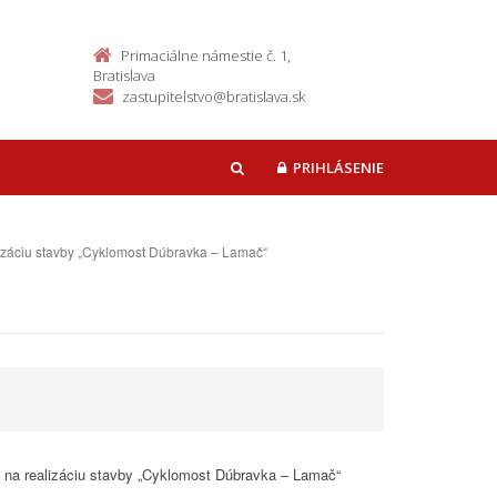
Primaciálne námestie č. 1,
Bratislava
zastupitelstvo@bratislava.sk
PRIHLÁSENIE
HĽADAŤ
alizáciu stavby „Cyklomost Dúbravka – Lamač“
, na realizáciu stavby „Cyklomost Dúbravka – Lamač“