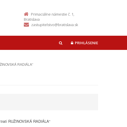
Primaciálne námestie č. 1,
Bratislava
zastupitelstvo@bratislava.sk
PRIHLÁSENIE
HĽADAŤ
í RUŽINOVSKÁ RADIÁLA“
ých tratí RUŽINOVSKÁ RADIÁLA“