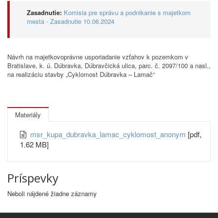
Zasadnutie:
Komisia pre správu a podnikanie s majetkom
mesta - Zasadnutie 10.06.2024
Návrh na majetkovoprávne usporiadanie vzťahov k pozemkom v
Bratislave, k. ú. Dúbravka, Dúbravčická ulica, parc. č. 2097/100 a nasl.,
na realizáciu stavby „Cyklomost Dúbravka – Lamač“
Materiály
msr_kupa_dubravka_lamac_cyklomost_anonym
[pdf,
1.62 MB]
Príspevky
Neboli nájdené žiadne záznamy