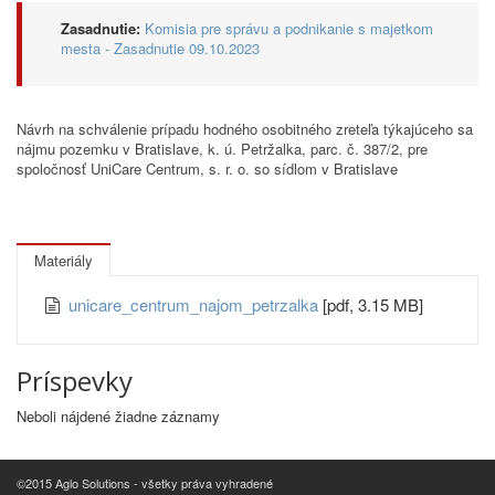
Zasadnutie:
Komisia pre správu a podnikanie s majetkom
mesta - Zasadnutie 09.10.2023
Návrh na schválenie prípadu hodného osobitného zreteľa týkajúceho sa
nájmu pozemku v Bratislave, k. ú. Petržalka, parc. č. 387/2, pre
spoločnosť UniCare Centrum, s. r. o. so sídlom v Bratislave
Materiály
unicare_centrum_najom_petrzalka
[pdf, 3.15 MB]
Príspevky
Neboli nájdené žiadne záznamy
©2015 Aglo Solutions - všetky práva vyhradené