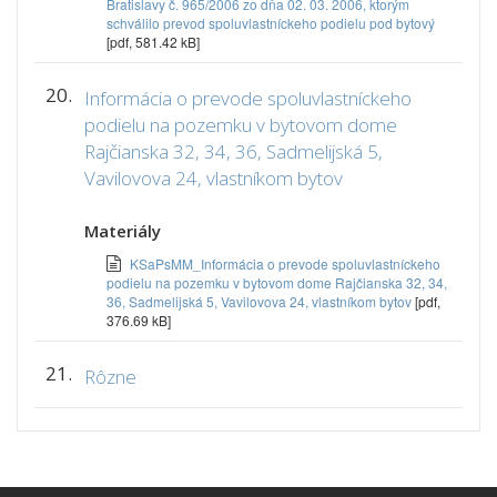
Bratislavy č. 965/2006 zo dňa 02. 03. 2006, ktorým
schválilo prevod spoluvlastníckeho podielu pod bytový
[pdf, 581.42 kB]
20.
Informácia o prevode spoluvlastníckeho
podielu na pozemku v bytovom dome
Rajčianska 32, 34, 36, Sadmelijská 5,
Vavilovova 24, vlastníkom bytov
Materiály
KSaPsMM_Informácia o prevode spoluvlastníckeho
podielu na pozemku v bytovom dome Rajčianska 32, 34,
36, Sadmelijská 5, Vavilovova 24, vlastníkom bytov
[pdf,
376.69 kB]
21.
Rôzne