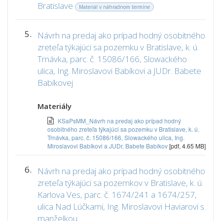
Bratislave
Materiál v náhradnom termíne
5.
Návrh na predaj ako prípad hodný osobitného
zreteľa týkajúci sa pozemku v Bratislave, k. ú.
Trnávka, parc. č. 15086/166, Slowackého
ulica, Ing. Miroslavovi Babíkovi a JUDr. Babete
Babíkovej
Materiály
KSaPsMM_Návrh na predaj ako prípad hodný
osobitného zreteľa týkajúci sa pozemku v Bratislave, k. ú.
Trnávka, parc. č. 15086/166, Slowackého ulica, Ing.
Miroslavovi Babíkovi a JUDr. Babete Babíkov
[pdf, 4.65 MB]
6.
Návrh na predaj ako prípad hodný osobitného
zreteľa týkajúci sa pozemkov v Bratislave, k. ú.
Karlova Ves, parc. č. 1674/241 a 1674/257,
ulica Nad Lúčkami, Ing. Miroslavovi Haviarovi s
manželkou