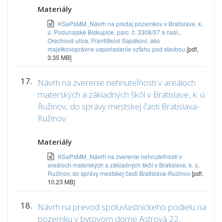
Materiály
KSaPsMM_Návrh na predaj pozemkov v Bratislave, k.
ú. Podunajské Biskupice, parc. č. 3308/37 a nasl.,
Orechová ulica, Františkovi Sapákovi, ako
majetkovoprávne usporiadanie vzťahu pod stavbou
[pdf,
3.35 MB]
17.
Návrh na zverenie nehnuteľností v areáloch
materských a základných škôl v Bratislave, k. ú.
Ružinov, do správy mestskej časti Bratislava-
Ružinov
Materiály
KSaPsMM_Návrh na zverenie nehnuteľností v
areáloch materských a základných škôl v Bratislave, k. ú.
Ružinov, do správy mestskej časti Bratislava-Ružinov
[pdf,
10.23 MB]
18.
Návrh na prevod spoluvlastníckeho podielu na
pozemku v bytovom dome Astrová 22,