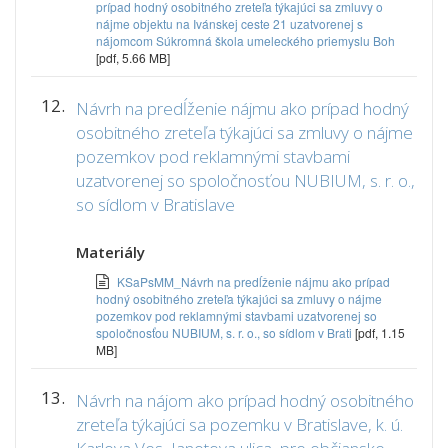
prípad hodný osobitného zreteľa týkajúci sa zmluvy o
nájme objektu na Ivánskej ceste 21 uzatvorenej s
nájomcom Súkromná škola umeleckého priemyslu Boh
[pdf, 5.66 MB]
12.
Návrh na predĺženie nájmu ako prípad hodný
osobitného zreteľa týkajúci sa zmluvy o nájme
pozemkov pod reklamnými stavbami
uzatvorenej so spoločnosťou NUBIUM, s. r. o.,
so sídlom v Bratislave
Materiály
KSaPsMM_Návrh na predĺženie nájmu ako prípad
hodný osobitného zreteľa týkajúci sa zmluvy o nájme
pozemkov pod reklamnými stavbami uzatvorenej so
spoločnosťou NUBIUM, s. r. o., so sídlom v Brati
[pdf, 1.15
MB]
13.
Návrh na nájom ako prípad hodný osobitného
zreteľa týkajúci sa pozemku v Bratislave, k. ú.