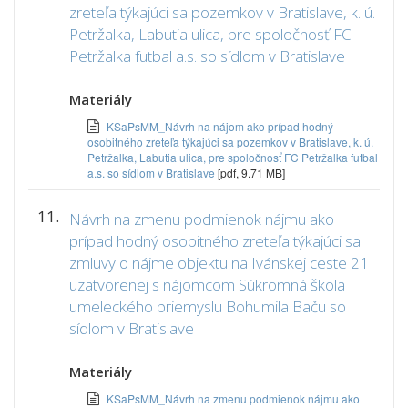
zreteľa týkajúci sa pozemkov v Bratislave, k. ú.
Petržalka, Labutia ulica, pre spoločnosť FC
Petržalka futbal a.s. so sídlom v Bratislave
Materiály
KSaPsMM_Návrh na nájom ako prípad hodný
osobitného zreteľa týkajúci sa pozemkov v Bratislave, k. ú.
Petržalka, Labutia ulica, pre spoločnosť FC Petržalka futbal
a.s. so sídlom v Bratislave
[pdf, 9.71 MB]
11.
Návrh na zmenu podmienok nájmu ako
prípad hodný osobitného zreteľa týkajúci sa
zmluvy o nájme objektu na Ivánskej ceste 21
uzatvorenej s nájomcom Súkromná škola
umeleckého priemyslu Bohumila Baču so
sídlom v Bratislave
Materiály
KSaPsMM_Návrh na zmenu podmienok nájmu ako