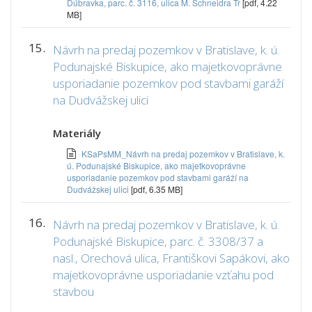
Dúbravka, parc. č. 3116, ulica M. Schneidra Tr
[pdf, 4.22
MB]
15.
Návrh na predaj pozemkov v Bratislave, k. ú.
Podunajské Biskupice, ako majetkovoprávne
usporiadanie pozemkov pod stavbami garáží
na Dudvážskej ulici
Materiály
KSaPsMM_Návrh na predaj pozemkov v Bratislave, k.
ú. Podunajské Biskupice, ako majetkovoprávne
usporiadanie pozemkov pod stavbami garáží na
Dudvážskej ulici
[pdf, 6.35 MB]
16.
Návrh na predaj pozemkov v Bratislave, k. ú.
Podunajské Biskupice, parc. č. 3308/37 a
nasl., Orechová ulica, Františkovi Sapákovi, ako
majetkovoprávne usporiadanie vzťahu pod
stavbou