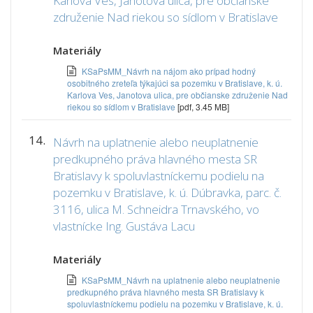
Karlova Ves, Janotova ulica, pre občianske
združenie Nad riekou so sídlom v Bratislave
Materiály
KSaPsMM_Návrh na nájom ako prípad hodný
osobitného zreteľa týkajúci sa pozemku v Bratislave, k. ú.
Karlova Ves, Janotova ulica, pre občianske združenie Nad
riekou so sídlom v Bratislave
[pdf, 3.45 MB]
14.
Návrh na uplatnenie alebo neuplatnenie
predkupného práva hlavného mesta SR
Bratislavy k spoluvlastníckemu podielu na
pozemku v Bratislave, k. ú. Dúbravka, parc. č.
3116, ulica M. Schneidra Trnavského, vo
vlastnícke Ing. Gustáva Lacu
Materiály
KSaPsMM_Návrh na uplatnenie alebo neuplatnenie
predkupného práva hlavného mesta SR Bratislavy k
spoluvlastníckemu podielu na pozemku v Bratislave, k. ú.