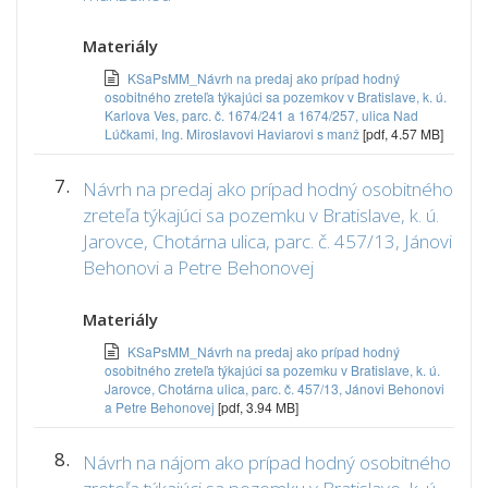
Materiály
KSaPsMM_Návrh na predaj ako prípad hodný
osobitného zreteľa týkajúci sa pozemkov v Bratislave, k. ú.
Karlova Ves, parc. č. 1674/241 a 1674/257, ulica Nad
Lúčkami, Ing. Miroslavovi Haviarovi s manž
[pdf, 4.57 MB]
7.
Návrh na predaj ako prípad hodný osobitného
zreteľa týkajúci sa pozemku v Bratislave, k. ú.
Jarovce, Chotárna ulica, parc. č. 457/13, Jánovi
Behonovi a Petre Behonovej
Materiály
KSaPsMM_Návrh na predaj ako prípad hodný
osobitného zreteľa týkajúci sa pozemku v Bratislave, k. ú.
Jarovce, Chotárna ulica, parc. č. 457/13, Jánovi Behonovi
a Petre Behonovej
[pdf, 3.94 MB]
8.
Návrh na nájom ako prípad hodný osobitného