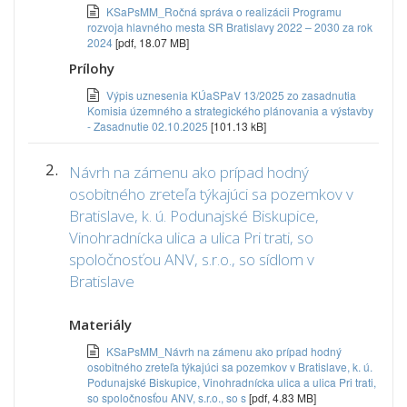
KSaPsMM_Ročná správa o realizácii Programu
rozvoja hlavného mesta SR Bratislavy 2022 – 2030 za rok
2024
[pdf, 18.07 MB]
Prílohy
Výpis uznesenia KÚaSPaV 13/2025 zo zasadnutia
Komisia územného a strategického plánovania a výstavby
- Zasadnutie 02.10.2025
[101.13 kB]
2.
Návrh na zámenu ako prípad hodný
osobitného zreteľa týkajúci sa pozemkov v
Bratislave, k. ú. Podunajské Biskupice,
Vinohradnícka ulica a ulica Pri trati, so
spoločnosťou ANV, s.r.o., so sídlom v
Bratislave
Materiály
KSaPsMM_Návrh na zámenu ako prípad hodný
osobitného zreteľa týkajúci sa pozemkov v Bratislave, k. ú.
Podunajské Biskupice, Vinohradnícka ulica a ulica Pri trati,
so spoločnosťou ANV, s.r.o., so s
[pdf, 4.83 MB]