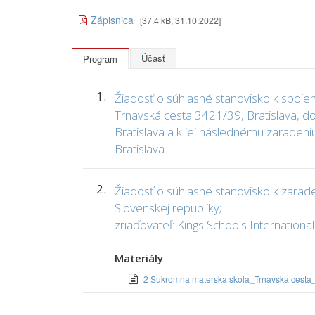
Zápisnica
[37.4 kB, 31.10.2022]
Účasť
Program
1.
Žiadosť o súhlasné stanovisko k spojen
Trnavská cesta 3421/39, Bratislava, d
Bratislava a k jej následnému zaradeniu 
Bratislava
2.
Žiadosť o súhlasné stanovisko k zarade
Slovenskej republiky;
zriaďovateľ: Kings Schools International s
Materiály
2 Sukromna materska skola_Trnavska cesta