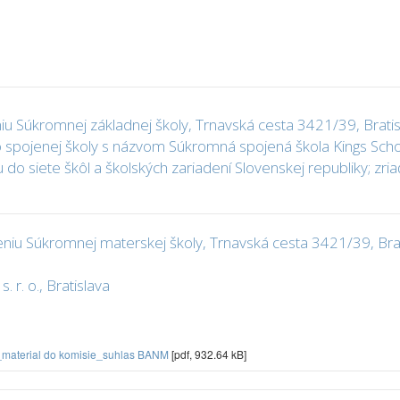
iu Súkromnej základnej školy, Trnavská cesta 3421/39, Bratis
o spojenej školy s názvom Súkromná spojená škola Kings Scho
do siete škôl a školských zariadení Slovenskej republiky; zriaďo
niu Súkromnej materskej školy, Trnavská cesta 3421/39, Brati
. r. o., Bratislava
_material do komisie_suhlas BANM
[pdf, 932.64 kB]