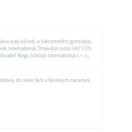
lava a jej súčastí, a Súkromného gymnázia,
ols International, Trnavská cesta 3421/39,
vateľ: Kings Schools International s. r. o.,
slava, do siete škôl a školských zariadení