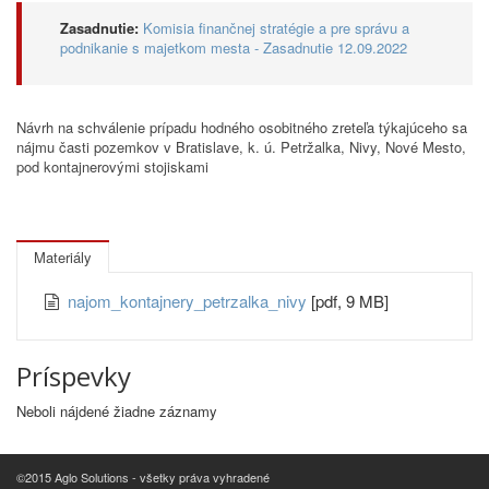
Zasadnutie:
Komisia finančnej stratégie a pre správu a
podnikanie s majetkom mesta - Zasadnutie 12.09.2022
Návrh na schválenie prípadu hodného osobitného zreteľa týkajúceho sa
nájmu časti pozemkov v Bratislave, k. ú. Petržalka, Nivy, Nové Mesto,
pod kontajnerovými stojiskami
Materiály
najom_kontajnery_petrzalka_nivy
[pdf, 9 MB]
Príspevky
Neboli nájdené žiadne záznamy
©2015 Aglo Solutions - všetky práva vyhradené