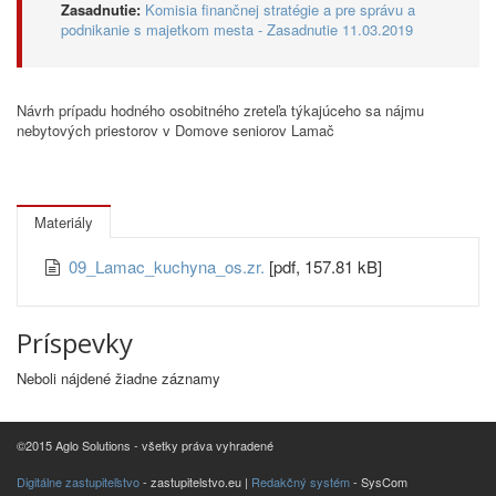
Zasadnutie:
Komisia finančnej stratégie a pre správu a
podnikanie s majetkom mesta - Zasadnutie 11.03.2019
Návrh prípadu hodného osobitného zreteľa týkajúceho sa nájmu
nebytových priestorov v Domove seniorov Lamač
Materiály
09_Lamac_kuchyna_os.zr.
[pdf, 157.81 kB]
Príspevky
Neboli nájdené žiadne záznamy
©2015 Aglo Solutions - všetky práva vyhradené
Digitálne zastupiteľstvo
- zastupitelstvo.eu |
Redakčný systém
- SysCom