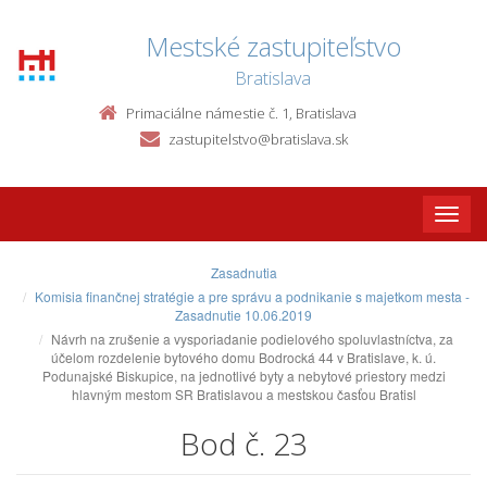
Mestské zastupiteľstvo
Bratislava
Primaciálne námestie č. 1, Bratislava
zastupitelstvo@bratislava.sk
Toggle
naviga
Zasadnutia
Komisia finančnej stratégie a pre správu a podnikanie s majetkom mesta -
Zasadnutie 10.06.2019
Návrh na zrušenie a vysporiadanie podielového spoluvlastníctva, za
účelom rozdelenie bytového domu Bodrocká 44 v Bratislave, k. ú.
Podunajské Biskupice, na jednotlivé byty a nebytové priestory medzi
hlavným mestom SR Bratislavou a mestskou časťou Bratisl
Bod č. 23