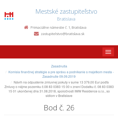
Mestské zastupiteľstvo
Bratislava
Primaciálne námestie č. 1, Bratislava
zastupitelstvo@bratislava.sk
Toggle
naviga
Zasadnutia
Komisia finančnej stratégie a pre správu a podnikanie s majetkom mesta -
Zasadnutie 09.09.2019
Návrh na odpustenie zmluvnej pokuty v sume 13 379,00 Eur podľa
Zmluvy o nájme pozemku č.08 83 0383 15 00 v znení Dodatku č. 08 83 0383
15 01 ukončenej dňa 31.08.2018, spoločnosti IWW Residence s.r.o., so
sídlom v Bratislave
Bod č. 26