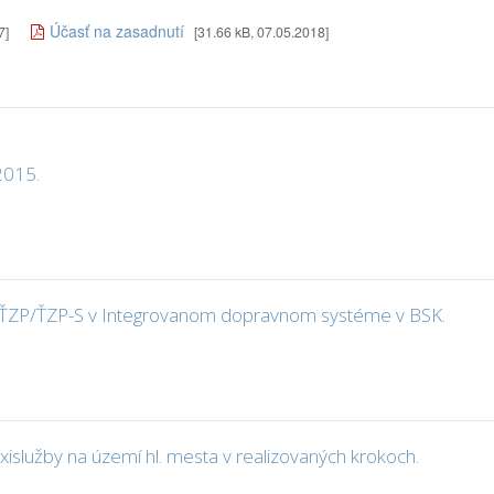
Účasť na zasadnutí
7]
[31.66 kB, 07.05.2018]
2015.
y ŤZP/ŤZP-S v Integrovanom dopravnom systéme v BSK.
islužby na území hl. mesta v realizovaných krokoch.