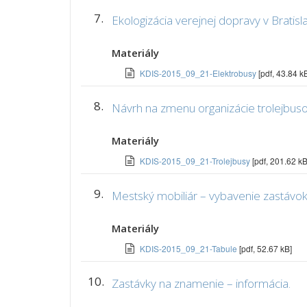
7.
Ekologizácia verejnej dopravy v Bratisl
Materiály
KDIS-2015_09_21-Elektrobusy
[pdf, 43.84 k
8.
Návrh na zmenu organizácie trolejbuso
Materiály
KDIS-2015_09_21-Trolejbusy
[pdf, 201.62 kB
9.
Mestský mobiliár – vybavenie zastávok
Materiály
KDIS-2015_09_21-Tabule
[pdf, 52.67 kB]
10.
Zastávky na znamenie – informácia.