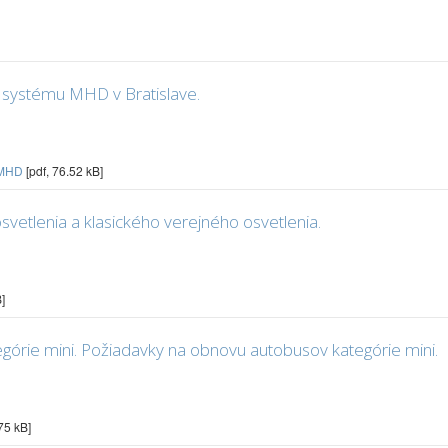
 systému MHD v Bratislave.
S-MHD
[pdf, 76.52 kB]
vetlenia a klasického verejného osvetlenia.
]
órie mini. Požiadavky na obnovu autobusov kategórie mini.
75 kB]