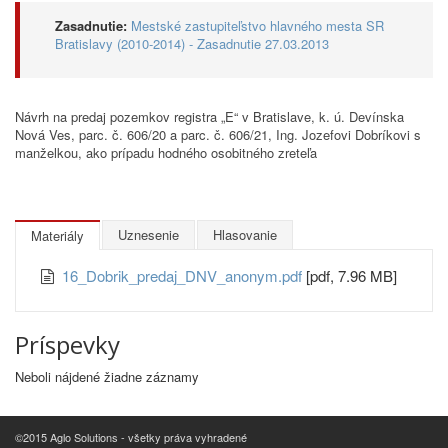
Zasadnutie:
Mestské zastupiteľstvo hlavného mesta SR
Bratislavy (2010-2014) - Zasadnutie 27.03.2013
Návrh na predaj pozemkov registra „E“ v Bratislave, k. ú. Devínska
Nová Ves, parc. č. 606/20 a parc. č. 606/21, Ing. Jozefovi Dobríkovi s
manželkou, ako prípadu hodného osobitného zreteľa
Uznesenie
Hlasovanie
Materiály
16_Dobrik_predaj_DNV_anonym.pdf
[pdf, 7.96 MB]
Príspevky
Neboli nájdené žiadne záznamy
©2015 Aglo Solutions - všetky práva vyhradené