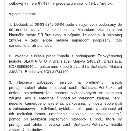
celkovej výmere 61 487 m² predstavuje cca 0,19 Eur/m²/rok,
s podmienkami:
1. Dodatok č. 08-83-0845-06-04 bude s nájomcom podpísaný do
90 dní od schválenia uznesenia v Mestskom zastupiteľstve
hlavného mesta SR Bratislavy. V prípade, že dodatok k nájomnej
zmluve v tejto lehote nebude nájomcom podpísaný, toto
uznesenie stratí platnosť.
2. Vydanie súhlasu prenajímateľa s podnájmom Telovýchovnej
jednote SLÁVIA STU v Bratislave, Májová 2483/21, Bratislava,
IČO 00598640 a Tenisovému klubu Slávia STU Bratislava, Májová
2483/21, Bratislava, IČO 31744109.
3. Nájomca zabezpečí prístup na predmetný majetok
prenajímateľovi alebo mestskej časti Bratislava-Petržalka pri
riešení bezpečnostných opatrení vykonávaných vo verejnom
záujme, ako aj samotnej činnosti vo verejnom záujme, napr.
riešenie kamerového systému, parkovania, činností spojených
s voľnočasovými aktivitami, cyklotrasami a pod., a súčinnosť pri
ich realizácii formou umožnenia napojenia na zdroje energií,
pomoc pri realizácii prípadných rozvodov a pod., ktoré by
prenajímateľ alebo mestská časť Bratislava-Petržalka hradila
z vlastných zdrojov.