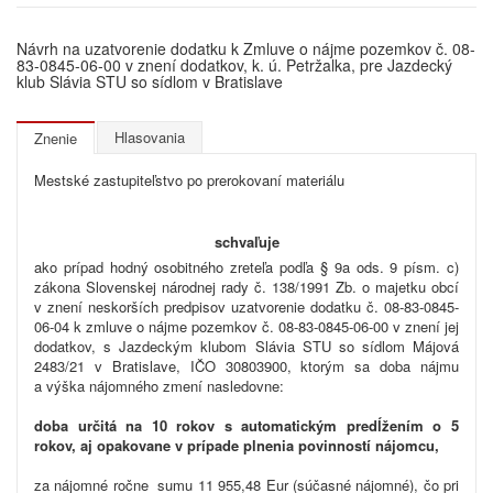
Návrh na uzatvorenie dodatku k Zmluve o nájme pozemkov č. 08-
83-0845-06-00 v znení dodatkov, k. ú. Petržalka, pre Jazdecký
klub Slávia STU so sídlom v Bratislave
Hlasovania
Znenie
Mestské zastupiteľstvo po prerokovaní materiálu
schvaľuje
ako prípad hodný osobitného zreteľa podľa § 9a ods. 9 písm. c)
zákona Slovenskej národnej rady č. 138/1991 Zb. o majetku obcí
v znení neskorších predpisov uzatvorenie dodatku č. 08-83-0845-
06-04 k zmluve o nájme pozemkov č. 08-83-0845-06-00 v znení jej
dodatkov, s Jazdeckým klubom Slávia STU so sídlom Májová
2483/21 v Bratislave, IČO
30803900, ktorým sa doba nájmu
a výška nájomného zmení nasledovne:
doba určitá na 10 rokov s automatickým predĺžením o 5
rokov, aj opakovane v prípade plnenia povinností nájomcu,
za nájomné
ročne sumu 11 955,48 Eur (súčasné nájomné), čo pri