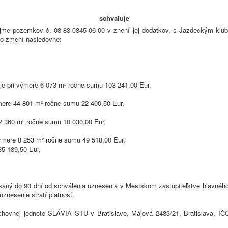
schvaľuje
ájme pozemkov č. 08-83-0845-06-00 v znení jej dodatkov, s Jazdeckým klu
o zmení nasledovne:
je pri výmere 6 073 m² ročne sumu 103 241,00 Eur,
výmere 44 801 m² ročne sumu 22 400,50 Eur,
 2 360 m² ročne sumu 10 030,00 Eur,
výmere 8 253 m² ročne sumu 49 518,00 Eur,
85 189,50 Eur,
aný do 90 dní od schválenia uznesenia v Mestskom zastupiteľstve hlavného
znesenie stratí platnosť.
chovnej jednote SLÁVIA STU v Bratislave, Májová 2483/21, Bratislava, IČ