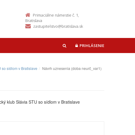
Primaciálne námestie č. 1,
Bratislava
zastupitelstvo@bratislava.sk
PRIHLÁSENIE
HĽADAŤ
 so sídlom v Bratislave
Návrh uznesenia (doba neurč_var1)
ký klub Slávia STU so sídlom v Bratislave