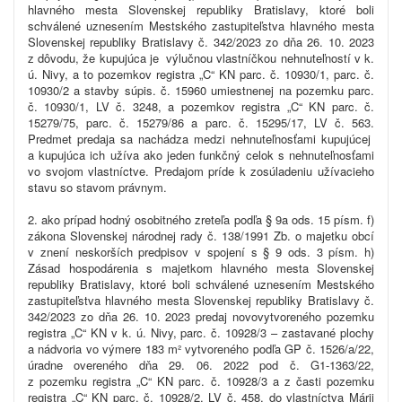
hlavného mesta Slovenskej republiky Bratislavy, ktoré boli
schválené uznesením Mestského zastupiteľstva hlavného mesta
Slovenskej republiky Bratislavy č. 342/2023 zo dňa 26. 10. 2023
z dôvodu, že kupujúca je výlučnou vlastníčkou nehnuteľností v k.
ú. Nivy, a to pozemkov registra „C“ KN parc. č. 10930/1, parc. č.
10930/2 a stavby súpis. č. 15960 umiestnenej na pozemku parc.
č. 10930/1, LV č. 3248, a pozemkov registra „C“ KN parc. č.
15279/75, parc. č. 15279/86 a parc. č. 15295/17, LV č. 563.
Predmet predaja sa nachádza medzi nehnuteľnosťami kupujúcej
a kupujúca ich užíva ako jeden funkčný celok s nehnuteľnosťami
vo svojom vlastníctve. Predajom príde k zosúladeniu užívacieho
stavu so stavom právnym.
2. ako prípad hodný osobitného zreteľa podľa § 9a ods. 15 písm. f)
zákona Slovenskej národnej rady č. 138/1991 Zb. o majetku obcí
v znení neskorších predpisov v spojení s § 9 ods. 3 písm. h)
Zásad hospodárenia s majetkom hlavného mesta Slovenskej
republiky Bratislavy, ktoré boli schválené uznesením Mestského
zastupiteľstva hlavného mesta Slovenskej republiky Bratislavy č.
342/2023 zo dňa 26. 10. 2023 predaj novovytvoreného pozemku
registra „C“ KN v k. ú. Nivy, parc. č. 10928/3 – zastavané plochy
a nádvoria vo výmere 183 m² vytvoreného podľa GP č. 1526/a/22,
úradne overeného dňa 29. 06. 2022 pod č. G1-1363/22,
z pozemku registra „C“ KN parc. č. 10928/3 a z časti pozemku
registra „C“ KN parc. č. 10928/2, LV č. 458, do vlastníctva Márii