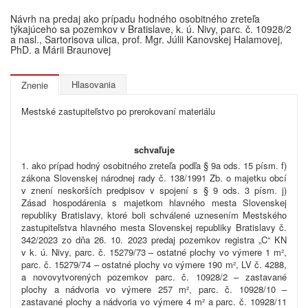
Návrh na predaj ako prípadu hodného osobitného zreteľa
týkajúceho sa pozemkov v Bratislave, k. ú. Nivy, parc. č. 10928/2
a nasl., Sartorisova ulica, prof. Mgr. Júlii Kanovskej Halamovej,
PhD. a Márii Braunovej
Hlasovania
Znenie
Mestské zastupiteľstvo po prerokovaní materiálu
schvaľuje
1. ako prípad hodný osobitného zreteľa podľa § 9a ods. 15 písm. f)
zákona Slovenskej národnej rady č. 138/1991 Zb. o majetku obcí
v znení neskorších predpisov v spojení s § 9 ods. 3 písm. j)
Zásad hospodárenia s majetkom hlavného mesta Slovenskej
republiky Bratislavy, ktoré boli schválené uznesením Mestského
zastupiteľstva hlavného mesta Slovenskej republiky Bratislavy č.
342/2023 zo dňa 26. 10. 2023 predaj pozemkov registra „C“ KN
v k. ú. Nivy, parc. č. 15279/73 – ostatné plochy vo výmere 1 m²,
parc. č. 15279/74 – ostatné plochy vo výmere 190 m², LV č. 4288,
a novovytvorených pozemkov parc. č. 10928/2 – zastavané
plochy a nádvoria vo výmere 257 m², parc. č. 10928/10 –
zastavané plochy a nádvoria vo výmere 4 m² a parc. č. 10928/11