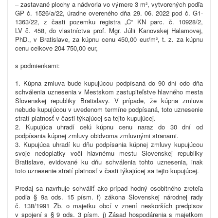
– zastavané plochy a nádvoria vo výmere 3 m², vytvorených podľa
GP č. 1526/a/22, úradne overeného dňa 29. 06. 2022 pod č. G1-
1363/22, z časti pozemku registra „C“ KN parc. č. 10928/2,
LV č. 458, do vlastníctva prof. Mgr. Júlii Kanovskej Halamovej,
PhD., v Bratislave, za kúpnu cenu 450,00 eur/m², t. z. za kúpnu
cenu celkove 204 750,00 eur,
s podmienkami:
1. Kúpna zmluva bude kupujúcou podpísaná do 90 dní odo dňa
schválenia uznesenia v Mestskom zastupiteľstve hlavného mesta
Slovenskej republiky Bratislavy. V prípade, že kúpna zmluva
nebude kupujúcou v uvedenom termíne podpísaná, toto uznesenie
stratí platnosť v časti týkajúcej sa tejto kupujúcej.
2. Kupujúca uhradí celú kúpnu cenu naraz do 30 dní od
podpísania kúpnej zmluvy obidvoma zmluvnými stranami.
3. Kupujúca uhradí ku dňu podpísania kúpnej zmluvy kupujúcou
svoje nedoplatky voči hlavnému mestu Slovenskej republiky
Bratislave, evidované ku dňu schválenia tohto uznesenia, inak
toto uznesenie stratí platnosť v časti týkajúcej sa tejto kupujúcej.
Predaj sa navrhuje schváliť ako prípad hodný osobitného zreteľa
podľa § 9a ods. 15 písm. f) zákona Slovenskej národnej rady
č. 138/1991 Zb. o majetku obcí v znení neskorších predpisov
v spojení s § 9 ods. 3 písm. j) Zásad hospodárenia s majetkom