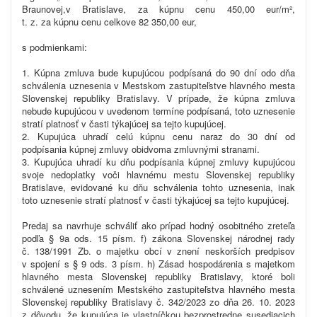
Braunovej,v Bratislave, za kúpnu cenu 450,00 eur/m²,
t. z. za kúpnu cenu celkove 82 350,00 eur,
s podmienkami:
1. Kúpna zmluva bude kupujúcou podpísaná do 90 dní odo dňa
schválenia uznesenia v Mestskom zastupiteľstve hlavného mesta
Slovenskej republiky Bratislavy. V prípade, že kúpna zmluva
nebude kupujúcou v uvedenom termíne podpísaná, toto uznesenie
stratí platnosť v časti týkajúcej sa tejto kupujúcej.
2. Kupujúca uhradí celú kúpnu cenu naraz do 30 dní od
podpísania kúpnej zmluvy obidvoma zmluvnými stranami.
3. Kupujúca uhradí ku dňu podpísania kúpnej zmluvy kupujúcou
svoje nedoplatky voči hlavnému mestu Slovenskej republiky
Bratislave, evidované ku dňu schválenia tohto uznesenia, inak
toto uznesenie stratí platnosť v časti týkajúcej sa tejto kupujúcej.
Predaj sa navrhuje schváliť ako prípad hodný osobitného zreteľa
podľa § 9a ods. 15 písm. f) zákona Slovenskej národnej rady
č. 138/1991 Zb. o majetku obcí v znení neskorších predpisov
v spojení s § 9 ods. 3 písm. h) Zásad hospodárenia s majetkom
hlavného mesta Slovenskej republiky Bratislavy, ktoré boli
schválené uznesením Mestského zastupiteľstva hlavného mesta
Slovenskej republiky Bratislavy č. 342/2023 zo dňa 26. 10. 2023
z dôvodu, že kupujúca je vlastníčkou bezprostredne susediacich