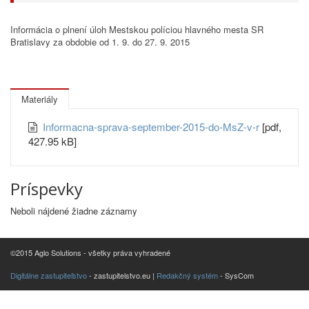
Informácia o plnení úloh Mestskou políciou hlavného mesta SR
Bratislavy za obdobie od 1. 9. do 27. 9. 2015
Materiály
Informacna-sprava-september-2015-do-MsZ-v-r
[pdf,
427.95 kB]
Príspevky
Neboli nájdené žiadne záznamy
©2015 Aglo Solutions - všetky práva vyhradené
Digitálne zastupiteľstvo
- zastupitelstvo.eu |
Redakčný systém
- SysCom