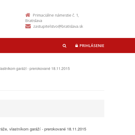
Primaciálne námestie č. 1,
Bratislava
zastupitelstvo@bratislava.sk
PRIHLÁSENIE
HĽADAŤ
lastníkom garáží - prerokované 18.11.2015
ráže, vlastníkom garáží - prerokované 18.11.2015