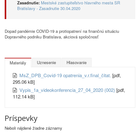
Zasadnutie:
Mestské zastupiteľstvo hlavného mesta SR
Bratislavy - Zasadnutie 30.04.2020
Dopad pandémie COVID-19 a protiopatrení na finančnú situáciu
Dopravného podniku Bratislava, akciová spoločnosť
Uznesenie
Hlasovanie
Materiály
MsZ_DPB_Covid-19 opatrenia_v.r.final_čitat.
[pdf,
295.06 kB]
Vypis_1a_videokonferencia_27_04_2020 (002)
[pdf,
112.14 kB]
Príspevky
Neboli nájdené žiadne záznamy