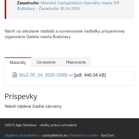
Zasadnutie:
Mestské zastupiteľstvo hlavného mesta SR
Bratislavy - Zasadnutie 30.04.2020
Návrh na odvolanie riaditeľa a vymenovanie riaditeľky príspevkovej
organizácie Galérie mesta Bratislavy
Uznesenie
Hlasovanie
Materiály
MsZ-30_04_2020-GMB-vr
[pdf, 446.04 kB]
Príspevky
Neboli nájdené žiadne záznamy
©2015 Aglo Solutions - všetky práva vyhradené
Digitálne zastupiteľstvo
- zastupitelstvo.eu |
Redakčný systém
- SysCom