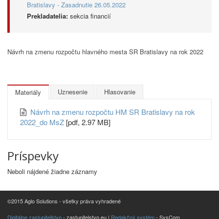
Bratislavy - Zasadnutie 26.05.2022
Prekladatelia:
sekcia financií
Návrh na zmenu rozpočtu hlavného mesta SR Bratislavy na rok 2022
Uznesenie
Hlasovanie
Materiály
Návrh na zmenu rozpočtu HM SR Bratislavy na rok
2022_do MsZ
[pdf, 2.97 MB]
Príspevky
Neboli nájdené žiadne záznamy
©2015 Aglo Solutions - všetky práva vyhradené
Digitálne zastupiteľstvo
- zastupitelstvo.eu |
Redakčný systém
- SysCom