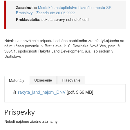
Zasadnutie:
Mestské zastupiteľstvo hlavného mesta SR
Bratislavy - Zasadnutie 26.05.2022
Prekladatelia:
sekcia správy nehnuteľností
Návrh na schválenie prípadu hodného osobitného zreteľa týkajúceho sa
nájmu časti pozemku v Bratislave, k. ú. Devínska Nová Ves, parc. č.
3884/1, spoločnosti Rakyta Land Development, a.s., so sídlom v
Bratislave
Uznesenie
Hlasovanie
Materiály
rakyta_land_najom_DNV
[pdf, 3.66 MB]
Príspevky
Neboli nájdené žiadne záznamy