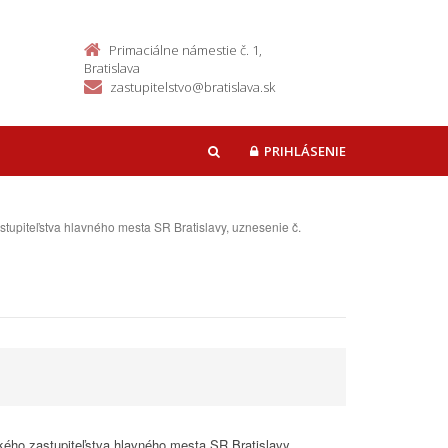
Primaciálne námestie č. 1,
Bratislava
zastupitelstvo@bratislava.sk
PRIHLÁSENIE
HĽADAŤ
upiteľstva hlavného mesta SR Bratislavy, uznesenie č.
ého zastupiteľstva hlavného mesta SR Bratislavy,