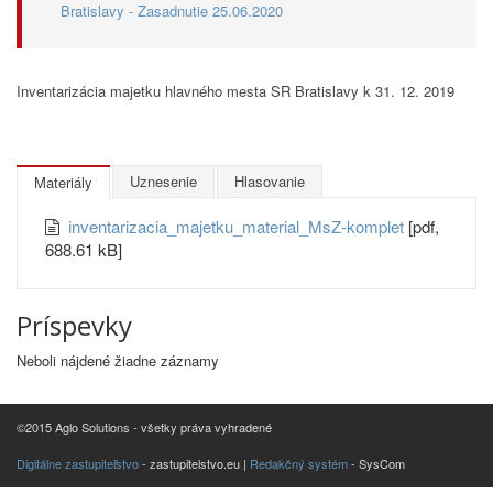
Bratislavy - Zasadnutie 25.06.2020
Inventarizácia majetku hlavného mesta SR Bratislavy k 31. 12. 2019
Uznesenie
Hlasovanie
Materiály
inventarizacia_majetku_material_MsZ-komplet
[pdf,
688.61 kB]
Príspevky
Neboli nájdené žiadne záznamy
©2015 Aglo Solutions - všetky práva vyhradené
Digitálne zastupiteľstvo
- zastupitelstvo.eu |
Redakčný systém
- SysCom