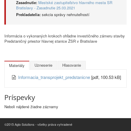
Zasadnutie:
Mestské zastupiteľstvo hlavného mesta SR
Bratislavy - Zasadnutie 25.03.2021
Prekladatelia:
sekcia správy nehnuteľností
Informácia o vykonaných krokoch ohľadne investičného zámeru stavby
Predstaničný priestor hlavnej stanice ŽSR v Bratislave
Uznesenie
Hlasovanie
Materiály
Informacia_transprojekt_predstanicne
[pdf, 100.53 kB]
Príspevky
Neboli nájdené žiadne záznamy
©2015 Aglo Solutions - všetky práva vyhradené