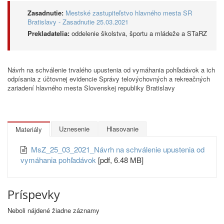
Zasadnutie:
Mestské zastupiteľstvo hlavného mesta SR
Bratislavy - Zasadnutie 25.03.2021
Prekladatelia:
oddelenie školstva, športu a mládeže a STaRZ
Návrh na schválenie trvalého upustenia od vymáhania pohľadávok a ich
odpísania z účtovnej evidencie Správy telovýchovných a rekreačných
zariadení hlavného mesta Slovenskej republiky Bratislavy
Uznesenie
Hlasovanie
Materiály
MsZ_25_03_2021_Návrh na schválenie upustenia od
vymáhania pohľadávok
[pdf, 6.48 MB]
Príspevky
Neboli nájdené žiadne záznamy