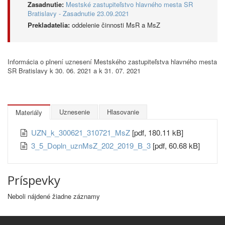
Zasadnutie:
Mestské zastupiteľstvo hlavného mesta SR
Bratislavy - Zasadnutie 23.09.2021
Prekladatelia:
oddelenie činnosti MsR a MsZ
Informácia o plnení uznesení Mestského zastupiteľstva hlavného mesta
SR Bratislavy k 30. 06. 2021 a k 31. 07. 2021
Uznesenie
Hlasovanie
Materiály
UZN_k_300621_310721_MsZ
[pdf, 180.11 kB]
3_5_Dopln_uznMsZ_202_2019_B_3
[pdf, 60.68 kB]
Príspevky
Neboli nájdené žiadne záznamy