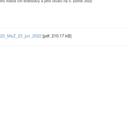
ého mesta SR Bratislavy a jeho útvaru na II. polrok 2022
_2022_MsZ_23_jun_2022
[pdf, 210.17 kB]