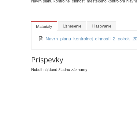
Návrh plánu kontrolnej činnosti mestského kontrolóra hlavn
Uznesenie
Hlasovanie
Materiály
Navrh_planu_kontrolnej_cinnosti_2_polrok
Príspevky
Neboli nájdené žiadne záznamy