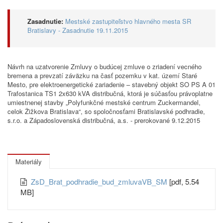
Zasadnutie:
Mestské zastupiteľstvo hlavného mesta SR
Bratislavy - Zasadnutie 19.11.2015
Návrh na uzatvorenie Zmluvy o budúcej zmluve o zriadení vecného
bremena a prevzatí záväzku na časť pozemku v kat. území Staré
Mesto, pre elektroenergetické zariadenie – stavebný objekt SO PS A 01
Trafostanica TS1 2x630 kVA distribučná, ktorá je súčasťou právoplatne
umiestnenej stavby „Polyfunkčné mestské centrum Zuckermandel,
celok Žižkova Bratislava“, so spoločnosťami Bratislavské podhradie,
s.r.o. a Západoslovenská distribučná, a.s. - prerokované 9.12.2015
Materiály
ZsD_Brat_podhradie_bud_zmluvaVB_SM
[pdf, 5.54
MB]