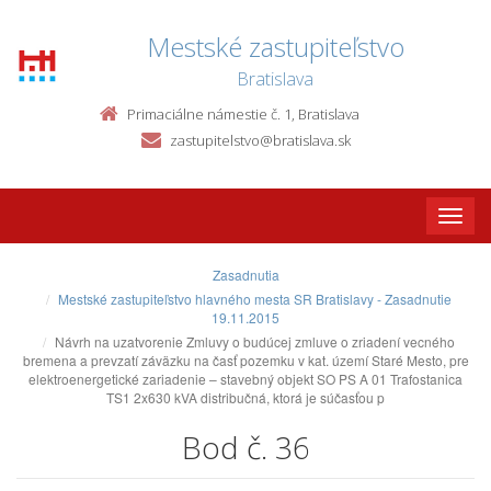
Mestské zastupiteľstvo
Bratislava
Primaciálne námestie č. 1, Bratislava
zastupitelstvo@bratislava.sk
Toggle
naviga
Zasadnutia
Mestské zastupiteľstvo hlavného mesta SR Bratislavy - Zasadnutie
19.11.2015
Návrh na uzatvorenie Zmluvy o budúcej zmluve o zriadení vecného
bremena a prevzatí záväzku na časť pozemku v kat. území Staré Mesto, pre
elektroenergetické zariadenie – stavebný objekt SO PS A 01 Trafostanica
TS1 2x630 kVA distribučná, ktorá je súčasťou p
Bod č. 36