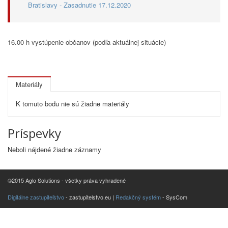
Bratislavy - Zasadnutie 17.12.2020
16.00 h vystúpenie občanov (podľa aktuálnej situácie)
Materiály
K tomuto bodu nie sú žiadne materiály
Príspevky
Neboli nájdené žiadne záznamy
©2015 Aglo Solutions - všetky práva vyhradené
Digitálne zastupiteľstvo
- zastupitelstvo.eu |
Redakčný systém
- SysCom