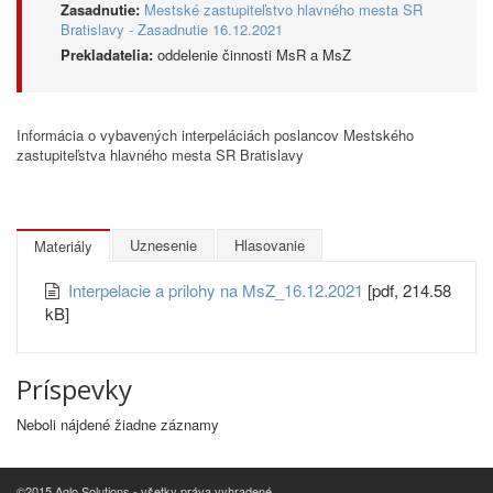
Zasadnutie:
Mestské zastupiteľstvo hlavného mesta SR
Bratislavy - Zasadnutie 16.12.2021
Prekladatelia:
oddelenie činnosti MsR a MsZ
Informácia o vybavených interpeláciách poslancov Mestského
zastupiteľstva hlavného mesta SR Bratislavy
Uznesenie
Hlasovanie
Materiály
Interpelacie a prilohy na MsZ_16.12.2021
[pdf, 214.58
kB]
Príspevky
Neboli nájdené žiadne záznamy
©2015 Aglo Solutions - všetky práva vyhradené