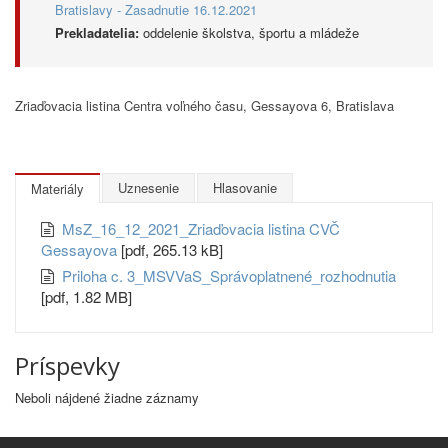
Bratislavy - Zasadnutie 16.12.2021
Prekladatelia:
oddelenie školstva, športu a mládeže
Zriaďovacia listina Centra voľného času, Gessayova 6, Bratislava
Uznesenie
Hlasovanie
Materiály
MsZ_16_12_2021_Zriaďovacia listina CVČ
Gessayova
[pdf, 265.13 kB]
Priloha c. 3_MSVVaS_Správoplatnené_rozhodnutia
[pdf, 1.82 MB]
Príspevky
Neboli nájdené žiadne záznamy